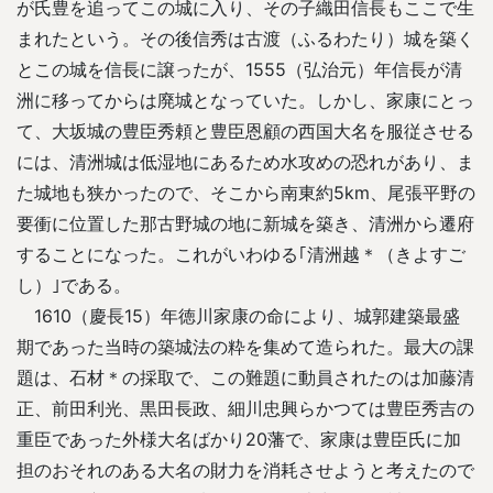
が氏豊を追ってこの城に入り、その子織田信長もここで生
まれたという。その後信秀は古渡（ふるわたり）城を築く
とこの城を信長に譲ったが、1555（弘治元）年信長が清
洲に移ってからは廃城となっていた。しかし、家康にとっ
て、大坂城の豊臣秀頼と豊臣恩顧の西国大名を服従させる
には、清洲城は低湿地にあるため水攻めの恐れがあり、ま
た城地も狭かったので、そこから南東約5km、尾張平野の
要衝に位置した那古野城の地に新城を築き、清洲から遷府
することになった。これがいわゆる｢清洲越＊（きよすご
し）｣である。
1610（慶長15）年徳川家康の命により、城郭建築最盛
期であった当時の築城法の粋を集めて造られた。最大の課
題は、石材＊の採取で、この難題に動員されたのは加藤清
正、前田利光、黒田長政、細川忠興らかつては豊臣秀吉の
重臣であった外様大名ばかり20藩で、家康は豊臣氏に加
担のおそれのある大名の財力を消耗させようと考えたので