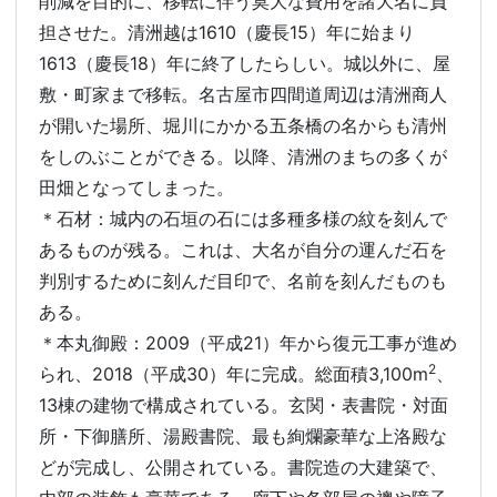
削減を目的に、移転に伴う莫大な費用を諸大名に負
担させた。清洲越は1610（慶長15）年に始まり
1613（慶長18）年に終了したらしい。城以外に、屋
敷・町家まで移転。名古屋市四間道周辺は清洲商人
が開いた場所、堀川にかかる五条橋の名からも清州
をしのぶことができる。以降、清洲のまちの多くが
田畑となってしまった。
＊石材：城内の石垣の石には多種多様の紋を刻んで
あるものが残る。これは、大名が自分の運んだ石を
判別するために刻んだ目印で、名前を刻んだものも
ある。
＊本丸御殿：2009（平成21）年から復元工事が進め
2
られ、2018（平成30）年に完成。総面積3,100m
、
13棟の建物で構成されている。玄関・表書院・対面
所・下御膳所、湯殿書院、最も絢爛豪華な上洛殿な
どが完成し、公開されている。書院造の大建築で、