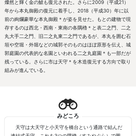
燦然と輝く金の鯱も復元された。さらに2009（平成21）
年から本丸御殿の復元に着手し、2018（平成30）年に以
前の絢爛豪華な本丸御殿＊が姿を見せた。もとの建物で現
存するのは西北・西南・東南の各隅櫓＊と表二之門、二之
丸大手二之門、旧二之丸東二之門であるが、本丸を囲む石
垣や空堀・外堀などの城郭そのものはほぼ原形を伝え、城
郭庭園の代表的な名園といわれる二之丸庭園＊も一部だが
残っている。さらに市は天守＊を木造復元する方向で取り
組みが進んでいる。
みどころ
天守は大天守と小天守を橋台という通路で結んだ
連結式天守。これを3つの隅櫓（すみやぐら）で囲