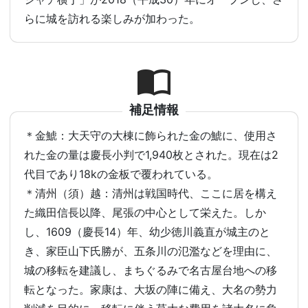
らに城を訪れる楽しみが加わった。
補足情報
＊金鯱：大天守の大棟に飾られた金の鯱に、使用さ
れた金の量は慶長小判で1,940枚とされた。現在は2
代目であり18kの金板で覆われている。
＊清州（須）越：清州は戦国時代、ここに居を構え
た織田信長以降、尾張の中心として栄えた。しか
し、1609（慶長14）年、幼少徳川義直が城主のと
き、家臣山下氏勝が、五条川の氾濫などを理由に、
城の移転を建議し、まちぐるみで名古屋台地への移
転となった。家康は、大坂の陣に備え、大名の勢力