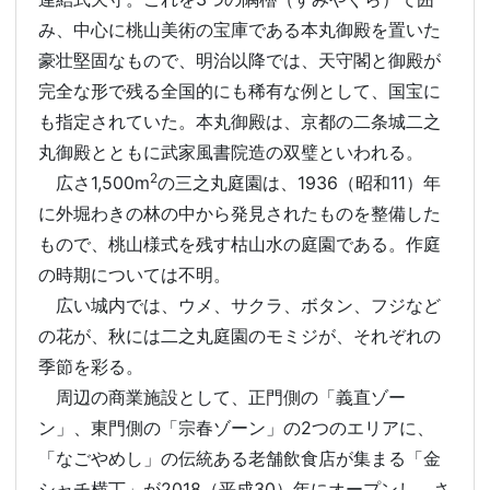
み、中心に桃山美術の宝庫である本丸御殿を置いた
豪壮堅固なもので、明治以降では、天守閣と御殿が
完全な形で残る全国的にも稀有な例として、国宝に
も指定されていた。本丸御殿は、京都の二条城二之
丸御殿とともに武家風書院造の双璧といわれる。
2
広さ1,500m
の三之丸庭園は、1936（昭和11）年
に外堀わきの林の中から発見されたものを整備した
もので、桃山様式を残す枯山水の庭園である。作庭
の時期については不明。
広い城内では、ウメ、サクラ、ボタン、フジなど
の花が、秋には二之丸庭園のモミジが、それぞれの
季節を彩る。
周辺の商業施設として、正門側の「義直ゾー
ン」、東門側の「宗春ゾーン」の2つのエリアに、
「なごやめし」の伝統ある老舗飲食店が集まる「金
シャチ横丁」が2018（平成30）年にオープンし、さ