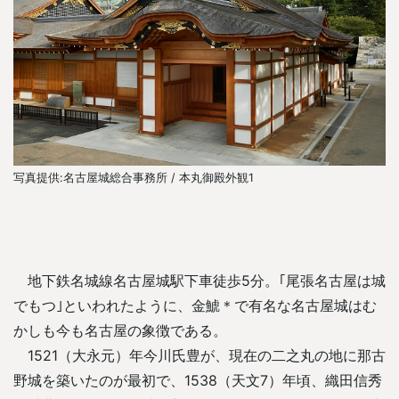
写真提供:名古屋城総合事務所 / 本丸御殿外観1
写
地下鉄名城線名古屋城駅下車徒歩5分。｢尾張名古屋は城
でもつ｣といわれたように、金鯱＊で有名な名古屋城はむ
かしも今も名古屋の象徴である。
1521（大永元）年今川氏豊が、現在の二之丸の地に那古
野城を築いたのが最初で、1538（天文7）年頃、織田信秀