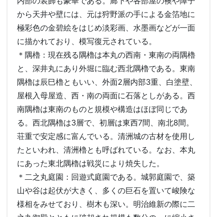
内部の装飾も豪華である。廊下や各部屋の襖や障子
から天井や壁には、元は狩野派の手による金箔地に
極彩色の金碧絵をはじめ淡彩画、水墨画などが一面
に描かれており、模写復元されている。
＊隅櫓：現在残る隅櫓は本丸の西南・東南の両隅櫓
と、深井丸にあり外堀に臨む西北隅櫓である。東南
隅櫓は辰巳櫓ともいい、外面2層内部3重、白塗壁、
屋根入母屋造、西・南の両面に石落としがある。西
南隅櫓は東南のものと規模や構造はほぼ同じであ
る。西北隅櫓は3層で、初層は東西7間、南北8間。
荘重で安定感に富んでいる。清洲城の古材を使用し
たといわれ、清洲櫓とも呼ばれている。なお、本丸
にあった東北隅櫓は戦災により焼失した。
＊二之丸庭園：回遊式庭園である。城郭庭園で、築
山や谷は起伏が大きく、多くの巨石を置いて峻険な
様相をみせており、樹木も深い。明治維新の際に二