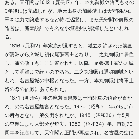
ある。天守閣は1612（慶長17）年、本丸御殿や諸門もその
3年後には完成したが、地元出身の加藤清正は天守閣の石
塁を独力で築造するなど特に活躍し、また天守閣や御殿の
造営は、庭園設計で有名な小堀遠州が指揮したといわれ
る。
1616（元和2）年家康が没すると、独立を許された義直
が清洲から入城し初代尾張藩主となり、二之丸御殿に居住
し、藩の政庁もここに置かれた。以降、尾張徳川家の居城
として明治まで続くのである。二之丸御殿は通称御城とい
われ、名古屋城の中枢となった。一方、本丸御殿は将軍上
洛の際の宿殿にあてられた。
1871（明治4）年の廃藩置県後は一時陸軍の鎮台が置か
れ、のち名古屋離宮となった。1930（昭和5）年からは市
の所有となり一般公開されたが、1945（昭和20）年5月
の空襲により大部分が焼失。1959（昭和34）年、市制70
周年を記念して、天守閣と正門が再建され、名古屋の空に