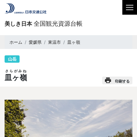
全国観光資源台帳
美しき日本
ホーム
愛媛県
東温市
皿ヶ嶺
山岳
さらがみね
皿ヶ嶺
印刷する