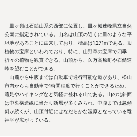
皿ヶ嶺は石鎚山系の西部に位置し、皿ヶ嶺連峰県立自然
公園に指定されている。山名は山頂の近くに皿のような平
坦地があることに由来しており、標高は1,271mである。動
植物の宝庫といわれており、特に、山野草の宝庫で四季
折々の植物を観賞できる。山頂から、久万高原町や石鎚連
峰を望むことができる。
山麓から中腹までは自動車で通行可能な道があり、松山
市内からも自動車で1時間程度で行くことができるため、
遠足やハイキングなど気軽に登れる山である。山の北斜面
は中央構造線に当たり断層が多くみられ、中腹までは急傾
斜が続くが、山頂付近にはなだらかな湿原となっている竜
神平が広がっている。