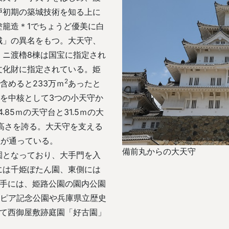
戸初期の築城技術を知る上に
籠造＊1でちょうど優美に白
城」の異名をもつ。大天守、
・ニ渡櫓8棟は国宝に指定され
文化財に指定されている。姫
2
含めると233万ｍ
あったと
守を中核として3つの小天守か
85ｍの天守台と31.5ｍの大
高さを誇る。大天守を支える
柱が通っている。
備前丸からの大天守
となっており、大手門を入
には千姫ぼたん園、東側には
裏手には、姫路公園の園内公園
トピア記念公園や兵庫県立歴史
して西御屋敷跡庭園「好古園」