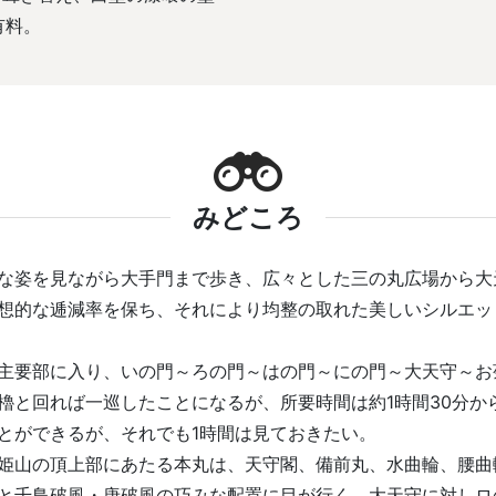
有料。
みどころ
な姿を見ながら大手門まで歩き、広々とした三の丸広場から大
想的な逓減率を保ち、それにより均整の取れた美しいシルエッ
要部に入り、いの門～ろの門～はの門～にの門～大天守～お
櫓と回れば一巡したことになるが、所要時間は約1時間30分か
とができるが、それでも1時間は見ておきたい。
姫山の頂上部にあたる本丸は、天守閣、備前丸、水曲輪、腰曲
と千鳥破風・唐破風の巧みな配置に目が行く。大天守に対しロ