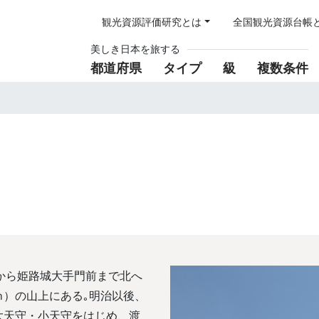
観光資源評価研究とは
全国観光資源台帳
美しき日本を旅する
都道府県
タイプ
級
複数条件
から姫路城大手門前まで北へ
6ｍ）の山上にある｡明治以後、
大天守・小天守をはじめ、渡