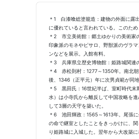
＊1 白漆喰総塗籠造：建物の外面に露
に優れていると言われている。このため
＊2 市立美術館：郷土ゆかりの美術家
印象派のモネやピサロ、野獣派のヴラマ
ンなどを展示。入館有料。
＊3 兵庫県立歴史博物館：姫路城関連
＊4 赤松則村：1277～1350年。
後、1346（正平元）年に次男貞範が同
＊5 黒田氏：16世紀半ば、室町時代
水）は小寺氏から離反して中国攻略を進
して3層の天守を築いた。
＊6 池田輝政：1565～1613年。
の命で継室としたことをきっかけに、関
り姫路城に入城した。翌年から大改築に着