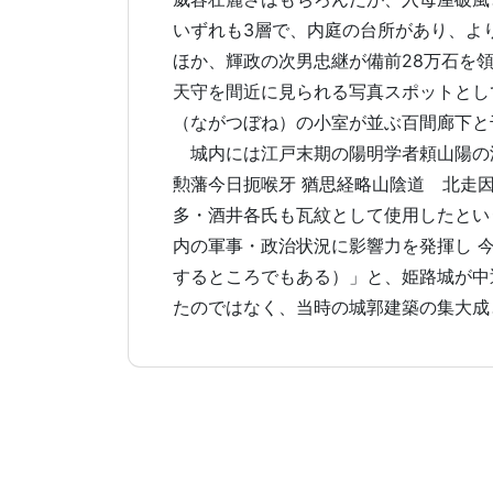
いずれも3層で、内庭の台所があり、よ
ほか、輝政の次男忠継が備前28万石を
天守を間近に見られる写真スポットとし
（ながつぼね）の小室が並ぶ百間廊下と
城内には江戸末期の陽明学者頼山陽の漢
勲藩今日扼喉牙 猶思経略山陰道 北走
多・酒井各氏も瓦紋として使用したとい
内の軍事・政治状況に影響力を発揮し 
するところでもある）」と、姫路城が中
たのではなく、当時の城郭建築の集大成