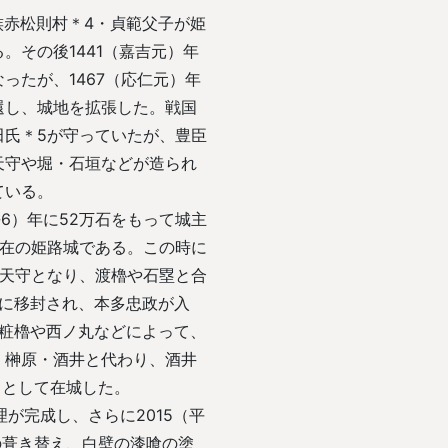
族赤松則村＊4・貞範父子が姫
。その後1441（嘉吉元）年
ったが、1467（応仁元）年
還し、城地を拡張した。戦国
田氏＊5が守っていたが、豊臣
天守や堀・石垣などが造られ
ている。
6）年に52万石をもって城主
現在の姫路城である。この時に
た天守となり、渡櫓や石塁と合
取に移封され、本多忠政が入
化粧櫓や西ノ丸などによって、
・榊原・酒井と代わり、酒井
大名として在城した。
理が完成し、さらに2015（平
の葺き替え、白壁の漆喰の塗