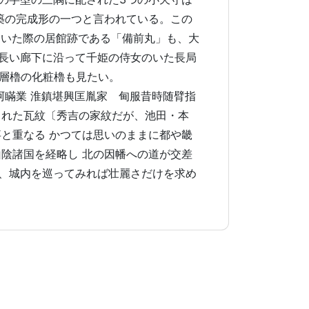
築の完成形の一つと言われている。この
ていた際の居館跡である「備前丸」も、大
長い廊下に沿って千姫の侍女のいた長局
二層櫓の化粧櫓も見たい。
阿瞞業 淮鎮堪興匡胤家 甸服昔時随臂指
まれた瓦紋〔秀吉の家紋だが、池田・本
と重なる かつては思いのままに都や畿
陰諸国を経略し 北の因幡への道が交差
、城内を巡ってみれば壮麗さだけを求め