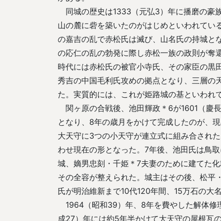
同城の歴史は1333（元弘3）年に播磨の豪
山の麓に砦を築いたのがはじめといわれている
の嘉吉の乱で赤松氏は滅び、山名氏の持城とな
の応仁の乱の勃発に際し赤松一族の政則が奪
時代には赤松氏の被官小寺氏、その家臣の黒
秀吉の中国毛利氏攻めの拠点となり、三層の
た。実質的には、これが姫路城の基といわれ
関ヶ原の合戦後、池田輝政＊6が1601（慶長
となり、8年の歳月をかけて完成したのが、
大天守に3つの小天守が連立式に組み合され
わせ現在の形となった。7年後、池田氏は鳥
城、嫡男忠刻・千姫＊7夫妻のために建てた
その全容が整えられた。城主はその後、松平
氏が明治維新まで10代120年間、15万石の
1964（昭和39）年、8年を費やした解体修
成27）年には約5年半かけて大天守の屋根瓦