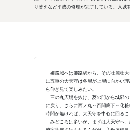
り替えなど平成の修理が完了している。入城
姫路城へは姫路駅から、その壮麗壮大
に五重の大天守は各層が上層に向かい理
ら仰ぎ見て楽しみたい。
三の丸広場を抜け、菱の門から城郭の主
に戻り、さらに西ノ丸～百間廊下～化粧
時間が無ければ、大天守を中心に回るこ
みどころは多いが、まずは大天守へ。
威容壮麗さはもちろんだが、入母屋破風