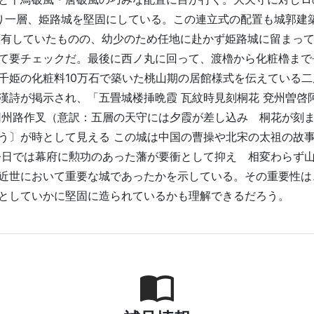
り一層、姫路城を堅固にしている。この連立式の配置も城郭建
領有していたものの、幼少のため任地に赴かず姫路城に留まっ
て要チェックだ。最後に西ノ丸に回って、渡櫓から化粧櫓まで
千姫の化粧料10万石で築いた桃山期の居館様式を伝えている
詩が掲示され、「五畳城楼挿晩霞 瓦紋時見刻桐花 兗州曽啓
因州路作叉（意訳：五層の天守には夕霞が差し込み 桐花が刻
う〕が時として見える この城は中国の曹操や北宋の太祖の故事
今日では幕府に勲功のあった藩が要衝として抑え 相変わらず山
近世において重要な城であったかを示している。その重要性は
としていかに堅固に造られているかも理解できるだろう。