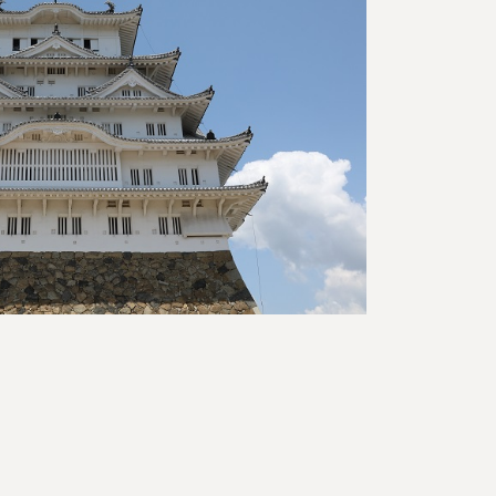
三の丸広場から