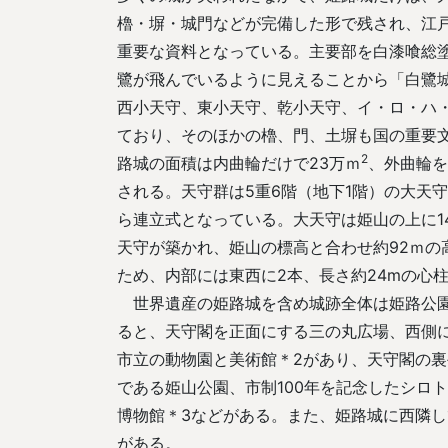
櫓・塀・城門などが完備した形で残され、江
重要な資料となっている。主要部を白漆喰総塗
鷺が飛んでいるように見えることから「白鷺
西小天守、東小天守、乾小天守、イ・ロ・ハ
ており、そのほかの櫓、門、土塀も国の重要
2
路城の面積は内曲輪だけで23万ｍ
、外曲輪を
される。天守群は5重6階（地下1階）の大天
ら連立式となっている。大天守は姫山の上に14.
天守が築かれ、姫山の標高と合わせ約92ｍの
ため、内部には東西に2本、長さ約24mの心
大天守と小天守（菱の門付近から）
世界遺産の姫路城を含め城跡全体は姫路公園
ると、天守閣を正面にする三の丸広場、西側
市立の動物園と美術館＊2があり、天守閣の
である姫山公園、市制100年を記念したシロ
博物館＊3などがある。また、姫路城に西隣
がある。