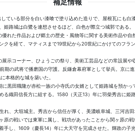
補足情報
出している部分を白い漆喰で塗り込めた造りで、屋根瓦にも白
、姫路城は白鷺を連想させるほど、白色が際立つ城郭である。
の優れた作品および郷土の歴史・風物等に関する美術作品や自
ンクを経て、マティスまで19世紀から20世紀にかけてのフラ
の展示コーナー、ひょうごの祭り、美術工芸品などの常設展や
南北朝前期の武将で播磨国の守護。反鎌倉幕府軍として挙兵。京に
地に本格的な城を築いた。
末期に黒田職隆が赤松一族の小寺氏の女婿として姫路城を預かっ
める織田信長方に組する。1580（天正13）年に羽柴秀吉に姫
尾張に生れ、大垣城主。秀吉から信任が厚く、美濃岐阜城、三河吉
ヶ原の戦いでは東軍に属し、戦功があったことから関ヶ原の戦いの
手し、1609（慶長14）年に大天守を完成させた。輝政の子光