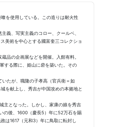
漆喰を使用している。この造りは耐火性
然主義、写実主義のコロー、クールベ、
ンス美術を中心とする國富奎三コレクショ
収蔵品の企画展などを開催。入館有料。
進軍する際に、姫山に砦を築いた。その
ていたが、職隆の子孝高（官兵衛＝如
路城を献上し、秀吉が中国攻めの本拠地と
田城主となった。しかし、家康の娘を秀吉
後、1600（慶長5）年に52万石を賜
政は1617（元和3）年に鳥取に転封し