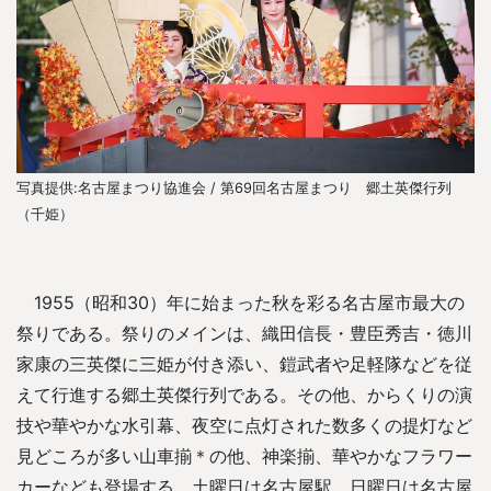
写真提供:名古屋まつり協進会 / 第69回名古屋まつり 郷土英傑行列
写
（千姫）
1955（昭和30）年に始まった秋を彩る名古屋市最大の
祭りである。祭りのメインは、織田信長・豊臣秀吉・徳川
家康の三英傑に三姫が付き添い、鎧武者や足軽隊などを従
えて行進する郷土英傑行列である。その他、からくりの演
技や華やかな水引幕、夜空に点灯された数多くの提灯など
見どころが多い山車揃＊の他、神楽揃、華やかなフラワー
カーなども登場する。土曜日は名古屋駅、日曜日は名古屋