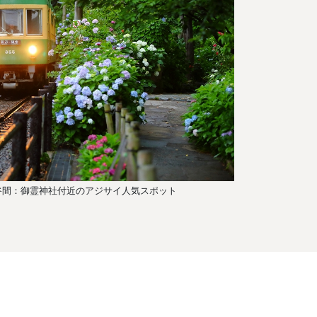
長谷間：御霊神社付近のアジサイ人気スポット
写真提供:江ノ島電