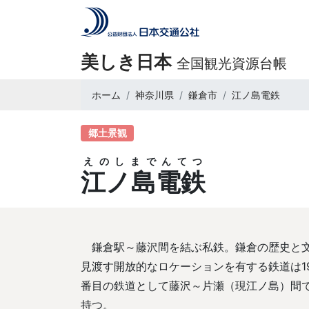
美しき日本
全国観光資源台帳
ホーム
神奈川県
鎌倉市
江ノ島電鉄
郷土景観
えのしまでんてつ
江ノ島電鉄
鎌倉駅～藤沢間を結ぶ私鉄。鎌倉の歴史と
見渡す開放的なロケーションを有する鉄道は19
番目の鉄道として藤沢～片瀬（現江ノ島）間で
持つ。