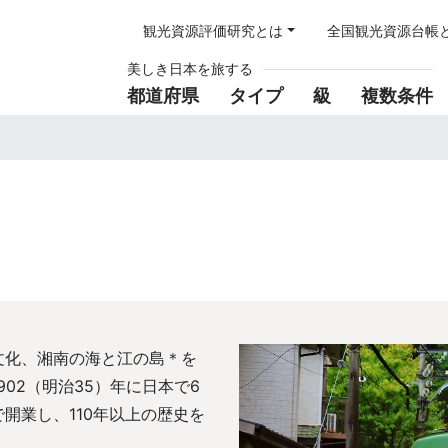
観光資源評価研究とは
全国観光資源台帳
美しき日本を旅する
都道府県
タイプ
級
複数条件
文化、湘南の海と江の島＊を
02（明治35）年に日本で6
開業し、110年以上の歴史を