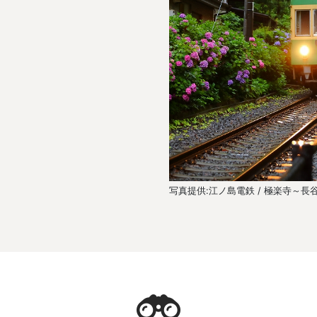
：湘南の海と江の島を望む人気のエリア
写真提供:江ノ島電鉄 / 極楽寺～