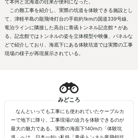
て本州と北海道の往来が便利になった。
この難工事を紹介し、実際の坑道を体験できる施設とし
て、津軽半島の龍飛埼灯台の手前約1kmの国道339号線、
竜泊ラインに隣接した高台に青函トンネル記念館＊があ
る。記念館ではトンネルの姿を立体模型や映像、パネルな
どで紹介しており、海底下にある体験坑道では実際の工事
現場の様子が再現展示されている。
みどころ
なんといっても工事にも使われていたケーブルカ
ーで地下に降り、工事現場の迫力を体験できるのが
最大の魅力である。実際の海面下140mの「体験坑
道」へは、日本一短い私鉄「青函トンネル竜飛斜坑