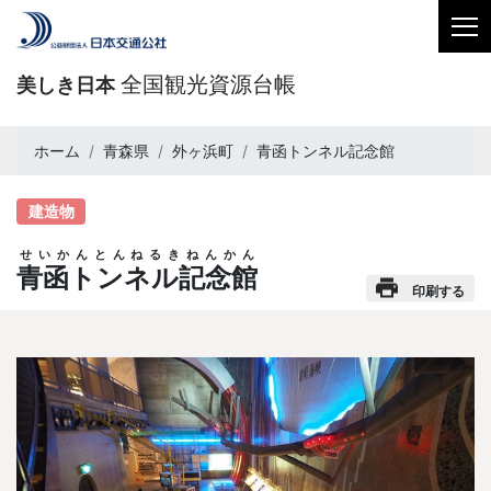
全国観光資源台帳
美しき日本
ホーム
青森県
外ヶ浜町
青函トンネル記念館
建造物
せいかんとんねるきねんかん
青函トンネル記念館
印刷する