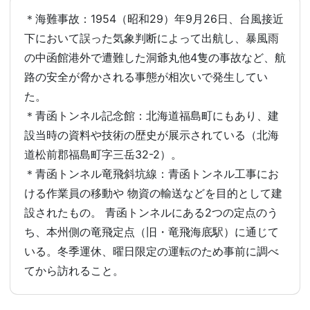
＊海難事故：1954（昭和29）年9月26日、台風接近
下において誤った気象判断によって出航し、暴風雨
の中函館港外で遭難した洞爺丸他4隻の事故など、航
路の安全が脅かされる事態が相次いで発生してい
た。
＊青函トンネル記念館：北海道福島町にもあり、建
設当時の資料や技術の歴史が展示されている（北海
道松前郡福島町字三岳32-2）。
＊青函トンネル竜飛斜坑線：青函トンネル工事にお
ける作業員の移動や 物資の輸送などを目的として建
設されたもの。 青函トンネルにある2つの定点のう
ち、本州側の竜飛定点（旧・竜飛海底駅）に通じて
いる。冬季運休、曜日限定の運転のため事前に調べ
てから訪れること。