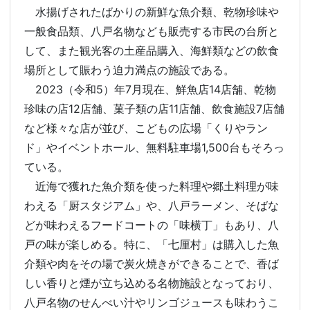
水揚げされたばかりの新鮮な魚介類、乾物珍味や
一般食品類、八戸名物なども販売する市民の台所と
して、また観光客の土産品購入、海鮮類などの飲食
場所として賑わう迫力満点の施設である。
2023（令和5）年7月現在、鮮魚店14店舗、乾物
珍味の店12店舗、菓子類の店11店舗、飲食施設7店舗
など様々な店が並び、こどもの広場「くりやラン
ド」やイベントホール、無料駐車場1,500台もそろっ
ている。
近海で獲れた魚介類を使った料理や郷土料理が味
わえる「厨スタジアム」や、八戸ラーメン、そばな
どが味わえるフードコートの「味横丁」もあり、八
戸の味が楽しめる。特に、「七厘村」は購入した魚
介類や肉をその場で炭火焼きができることで、香ば
しい香りと煙が立ち込める名物施設となっており、
八戸名物のせんべい汁やリンゴジュースも味わうこ