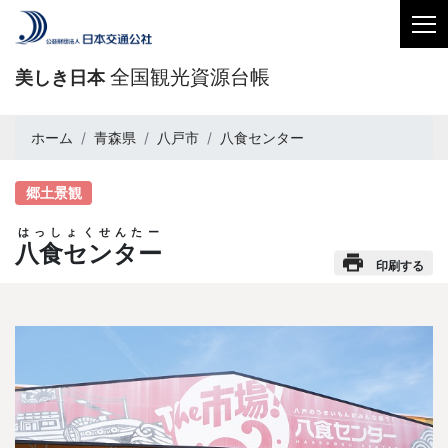
全国観光資源台帳
美しき日本
ホーム
青森県
八戸市
八食センター
郷土景観
はっしょくせんたー
八食センター
印刷する